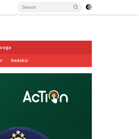
hraga
r
Redaksi