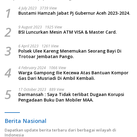
1
4 July 2023
3739 View
Bustami Hamzah Jabat Pj Gubernur Aceh 2023-2024.
2
9 August 2023
1925 View
BSI Luncurkan Mesin ATM VISA & Master Card.
3
6 April 2023
1261 View
Polsek Ulee Kareng Menemukan Seorang Bayi Di
Trotoar Jembatan Pango.
4
4 February 2024
1066 View
Warga Gampong Ilie Kecewa Atas Bantuan Kompor
Gas Dari Musriadi Di Ambil Kembali.
5
17 October 2023
889 View
Darmansah : Saya Tidak terlibat Dugaan Korupsi
Pengadaan Buku Dan Mobiler MAA.
Berita Nasional
Dapatkan update berita terbaru dari berbagai wilayah di
Indonesia