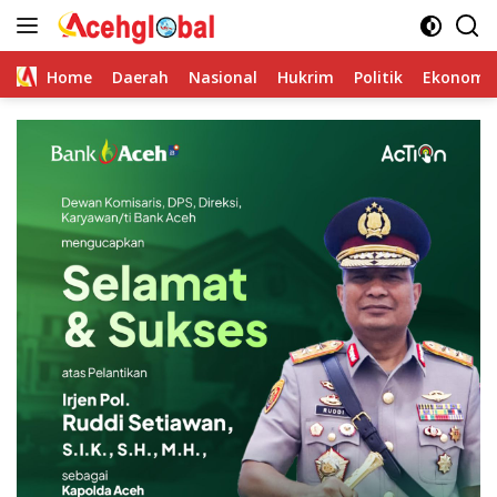
Skip
to
content
Home
Daerah
Nasional
Hukrim
Politik
Ekonomi