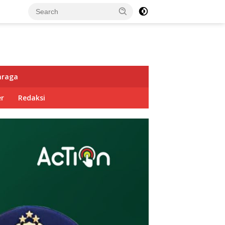
hraga
r
Redaksi