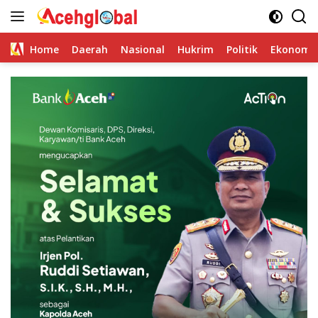
Skip
to
content
Home
Daerah
Nasional
Hukrim
Politik
Ekonomi