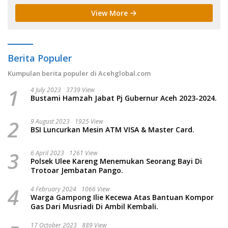
View More
Berita Populer
Kumpulan berita populer di Acehglobal.com
1
4 July 2023
3739 View
Bustami Hamzah Jabat Pj Gubernur Aceh 2023-2024.
2
9 August 2023
1925 View
BSI Luncurkan Mesin ATM VISA & Master Card.
3
6 April 2023
1261 View
Polsek Ulee Kareng Menemukan Seorang Bayi Di
Trotoar Jembatan Pango.
4
4 February 2024
1066 View
Warga Gampong Ilie Kecewa Atas Bantuan Kompor
Gas Dari Musriadi Di Ambil Kembali.
17 October 2023
889 View