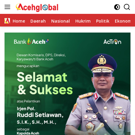
Skip
to
content
Home
Daerah
Nasional
Hukrim
Politik
Ekonomi