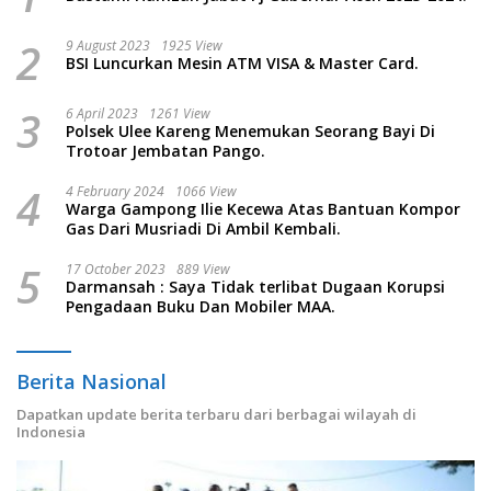
2
9 August 2023
1925 View
BSI Luncurkan Mesin ATM VISA & Master Card.
3
6 April 2023
1261 View
Polsek Ulee Kareng Menemukan Seorang Bayi Di
Trotoar Jembatan Pango.
4
4 February 2024
1066 View
Warga Gampong Ilie Kecewa Atas Bantuan Kompor
Gas Dari Musriadi Di Ambil Kembali.
5
17 October 2023
889 View
Darmansah : Saya Tidak terlibat Dugaan Korupsi
Pengadaan Buku Dan Mobiler MAA.
Berita Nasional
Dapatkan update berita terbaru dari berbagai wilayah di
Indonesia