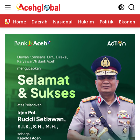
Skip
to
content
Home
Daerah
Nasional
Hukrim
Politik
Ekonomi