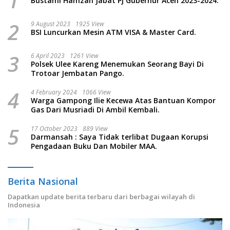
1
Bustami Hamzah Jabat Pj Gubernur Aceh 2023-2024.
2
9 August 2023
1925 View
BSI Luncurkan Mesin ATM VISA & Master Card.
3
6 April 2023
1261 View
Polsek Ulee Kareng Menemukan Seorang Bayi Di
Trotoar Jembatan Pango.
4
4 February 2024
1066 View
Warga Gampong Ilie Kecewa Atas Bantuan Kompor
Gas Dari Musriadi Di Ambil Kembali.
5
17 October 2023
889 View
Darmansah : Saya Tidak terlibat Dugaan Korupsi
Pengadaan Buku Dan Mobiler MAA.
Berita Nasional
Dapatkan update berita terbaru dari berbagai wilayah di
Indonesia