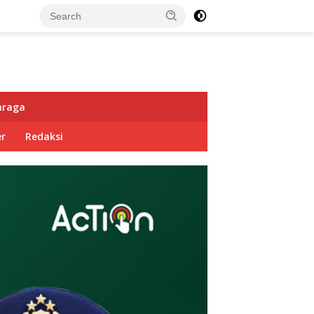
hraga
r
Redaksi