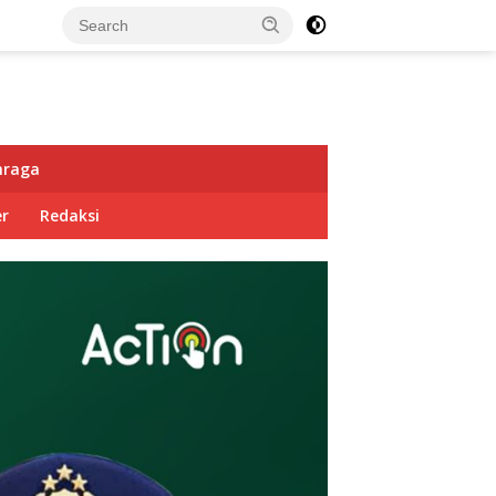
hraga
r
Redaksi