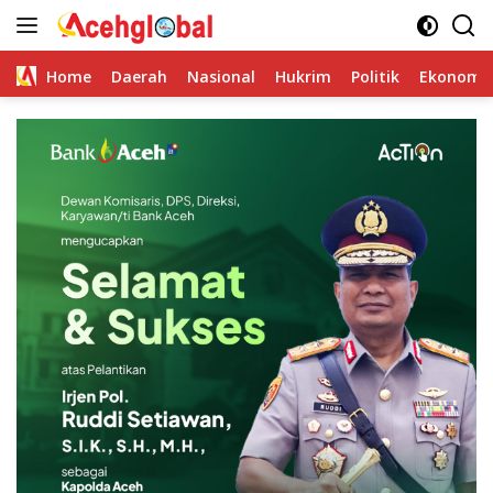
Skip
to
content
Home
Daerah
Nasional
Hukrim
Politik
Ekonomi