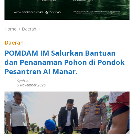
Home
Daerah
Daerah
POMDAM IM Salurkan Bantuan
dan Penanaman Pohon di Pondok
Pesantren Al Manar.
Syafrial
5 November 2025