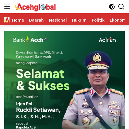
Skip
to
content
Home
Daerah
Nasional
Hukrim
Politik
Ekonomi