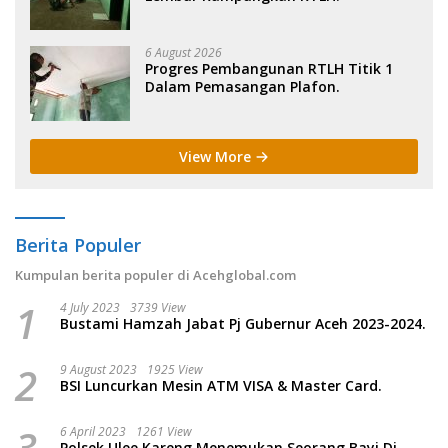
6 August 2026
Progres Pembangunan RTLH Titik 1
Dalam Pemasangan Plafon.
View More
Berita Populer
Kumpulan berita populer di Acehglobal.com
1
4 July 2023
3739 View
Bustami Hamzah Jabat Pj Gubernur Aceh 2023-2024.
2
9 August 2023
1925 View
BSI Luncurkan Mesin ATM VISA & Master Card.
3
6 April 2023
1261 View
Polsek Ulee Kareng Menemukan Seorang Bayi Di