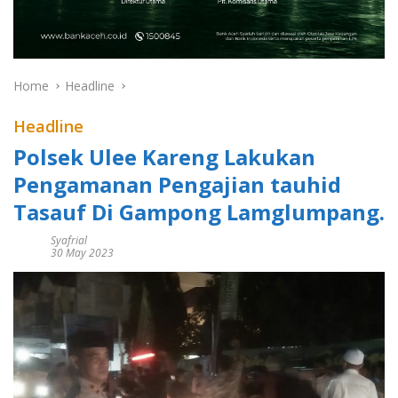
Home
Headline
Headline
Polsek Ulee Kareng Lakukan
Pengamanan Pengajian tauhid
Tasauf Di Gampong Lamglumpang.
Syafrial
30 May 2023