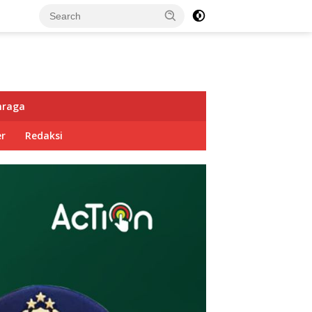
hraga
r
Redaksi