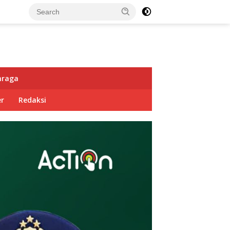
hraga
r
Redaksi