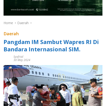
Home
Daerah
Daerah
Pangdam IM Sambut Wapres RI Di
Bandara Internasional SIM.
Syafrial
30 May 2024