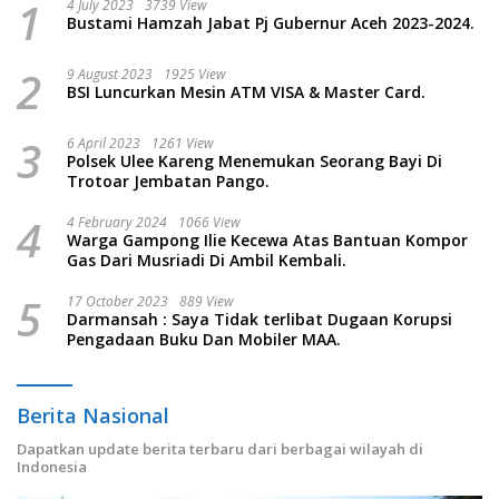
1
4 July 2023
3739 View
Bustami Hamzah Jabat Pj Gubernur Aceh 2023-2024.
2
9 August 2023
1925 View
BSI Luncurkan Mesin ATM VISA & Master Card.
3
6 April 2023
1261 View
Polsek Ulee Kareng Menemukan Seorang Bayi Di
Trotoar Jembatan Pango.
4
4 February 2024
1066 View
Warga Gampong Ilie Kecewa Atas Bantuan Kompor
Gas Dari Musriadi Di Ambil Kembali.
5
17 October 2023
889 View
Darmansah : Saya Tidak terlibat Dugaan Korupsi
Pengadaan Buku Dan Mobiler MAA.
Berita Nasional
Dapatkan update berita terbaru dari berbagai wilayah di
Indonesia