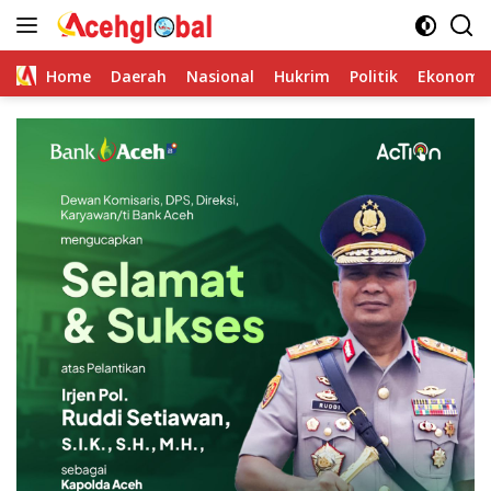
Skip
to
content
Home
Daerah
Nasional
Hukrim
Politik
Ekonomi