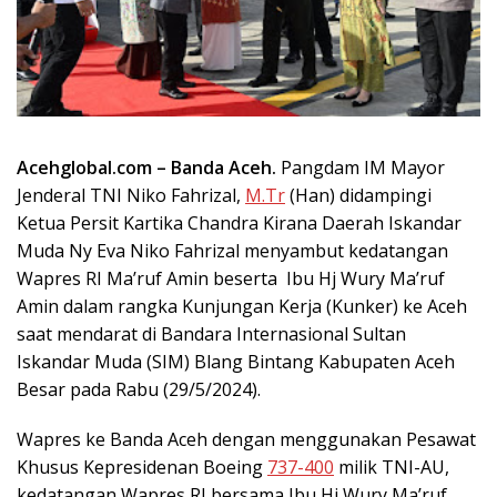
Acehglobal.com – Banda Aceh.
Pangdam IM Mayor
Jenderal TNI Niko Fahrizal,
M.Tr
(Han) didampingi
Ketua Persit Kartika Chandra Kirana Daerah Iskandar
Muda Ny Eva Niko Fahrizal menyambut kedatangan
Wapres RI Ma’ruf Amin beserta Ibu Hj Wury Ma’ruf
Amin dalam rangka Kunjungan Kerja (Kunker) ke Aceh
saat mendarat di Bandara Internasional Sultan
Iskandar Muda (SIM) Blang Bintang Kabupaten Aceh
Besar pada Rabu (29/5/2024).
Wapres ke Banda Aceh dengan menggunakan Pesawat
Khusus Kepresidenan Boeing
737-400
milik TNI-AU,
kedatangan Wapres RI bersama Ibu Hj Wury Ma’ruf