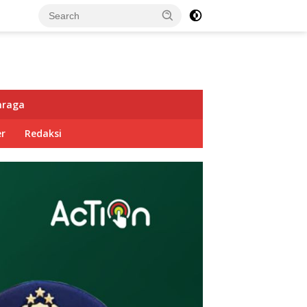
hraga
r
Redaksi