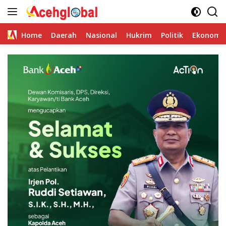
Skip
to
content
Home
Daerah
Nasional
Hukrim
Politik
Ekonomi