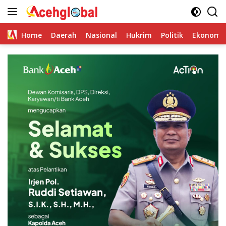
Skip
to
content
Home
Daerah
Nasional
Hukrim
Politik
Ekonomi