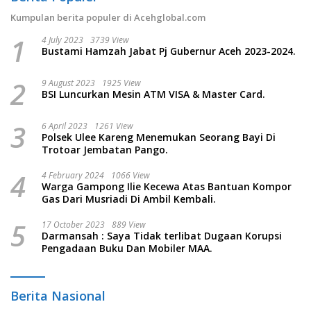
Kumpulan berita populer di Acehglobal.com
1
4 July 2023
3739 View
Bustami Hamzah Jabat Pj Gubernur Aceh 2023-2024.
2
9 August 2023
1925 View
BSI Luncurkan Mesin ATM VISA & Master Card.
3
6 April 2023
1261 View
Polsek Ulee Kareng Menemukan Seorang Bayi Di
Trotoar Jembatan Pango.
4
4 February 2024
1066 View
Warga Gampong Ilie Kecewa Atas Bantuan Kompor
Gas Dari Musriadi Di Ambil Kembali.
5
17 October 2023
889 View
Darmansah : Saya Tidak terlibat Dugaan Korupsi
Pengadaan Buku Dan Mobiler MAA.
Berita Nasional