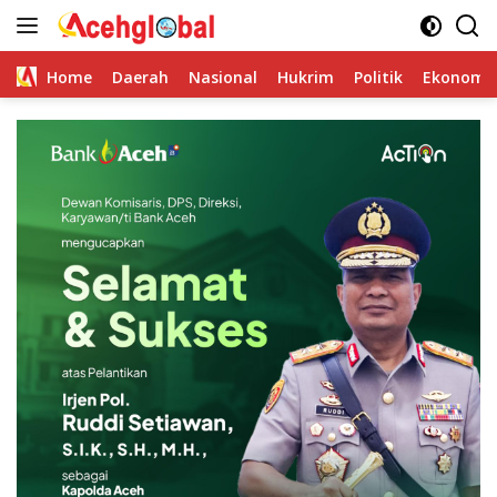
Skip
to
content
Home
Daerah
Nasional
Hukrim
Politik
Ekonomi