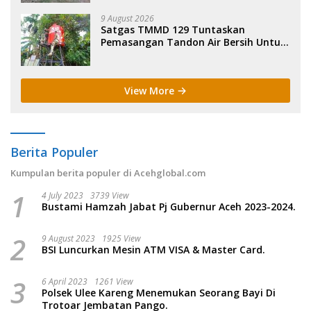
9 August 2026
Satgas TMMD 129 Tuntaskan
Pemasangan Tandon Air Bersih Untuk
Warga di Latim.
View More
Berita Populer
Kumpulan berita populer di Acehglobal.com
1
4 July 2023
3739 View
Bustami Hamzah Jabat Pj Gubernur Aceh 2023-2024.
2
9 August 2023
1925 View
BSI Luncurkan Mesin ATM VISA & Master Card.
3
6 April 2023
1261 View
Polsek Ulee Kareng Menemukan Seorang Bayi Di
Trotoar Jembatan Pango.