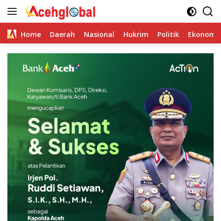
Skip
to
content
Home
Daerah
Nasional
Hukrim
Politik
Ekonomi