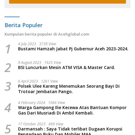
Berita Populer
Kumpulan berita populer di Acehglobal.com
1
4 July 2023
3739 View
Bustami Hamzah Jabat Pj Gubernur Aceh 2023-2024.
2
9 August 2023
1925 View
BSI Luncurkan Mesin ATM VISA & Master Card.
3
6 April 2023
1261 View
Polsek Ulee Kareng Menemukan Seorang Bayi Di
Trotoar Jembatan Pango.
4
4 February 2024
1066 View
Warga Gampong Ilie Kecewa Atas Bantuan Kompor
Gas Dari Musriadi Di Ambil Kembali.
5
17 October 2023
889 View
Darmansah : Saya Tidak terlibat Dugaan Korupsi
Pengadaan Buku Dan Mobiler MAA.