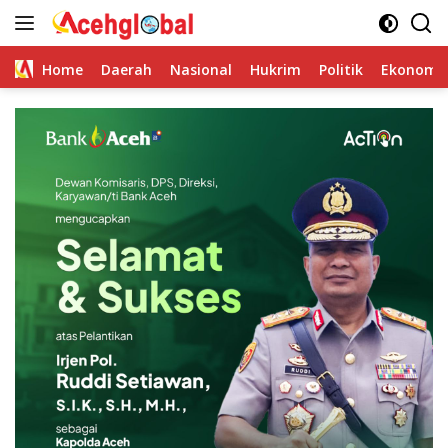
Skip
to
content
Home
Daerah
Nasional
Hukrim
Politik
Ekonomi