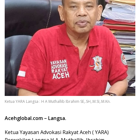
Ketua YARA Langsa : H A Muthallib Ibrahim SE,.SH,.M.SI,.M.Kn.
Acehglobal.com – Langsa
.
Ketua Yayasan Advokasi Rakyat Aceh ( YARA)
Perwakilan Langsa H A Muthallib Ibrahim,