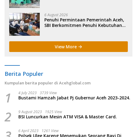
Rehab 5 RTLH.
6 August 2026
Penuhi Permintaan Pemerintah Aceh,
SBI Berkomitmen Penuhi Kebutuhan
Semen di Aceh.
View More
Berita Populer
Kumpulan berita populer di Acehglobal.com
1
4 July 2023
3739 View
Bustami Hamzah Jabat Pj Gubernur Aceh 2023-2024.
2
9 August 2023
1925 View
BSI Luncurkan Mesin ATM VISA & Master Card.
3
6 April 2023
1261 View
Polsek Ulee Kareng Menemukan Seorang Bayi Di