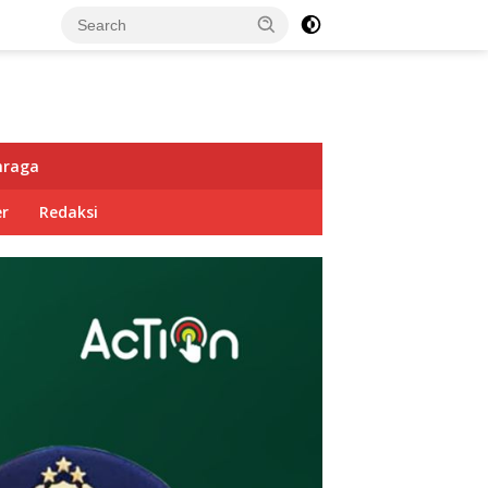
hraga
r
Redaksi