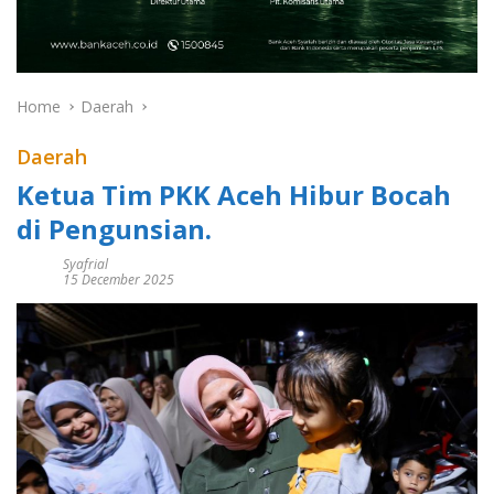
Home
Daerah
Daerah
Ketua Tim PKK Aceh Hibur Bocah
di Pengunsian.
Syafrial
15 December 2025