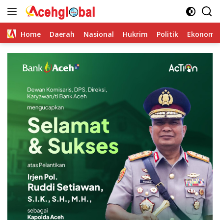
Skip
to
content
Home
Daerah
Nasional
Hukrim
Politik
Ekonomi