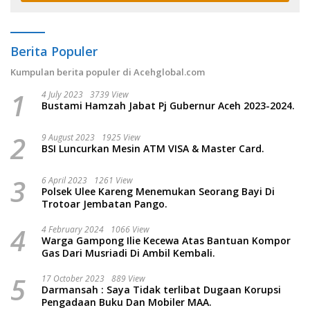
Berita Populer
Kumpulan berita populer di Acehglobal.com
1
4 July 2023
3739 View
Bustami Hamzah Jabat Pj Gubernur Aceh 2023-2024.
2
9 August 2023
1925 View
BSI Luncurkan Mesin ATM VISA & Master Card.
3
6 April 2023
1261 View
Polsek Ulee Kareng Menemukan Seorang Bayi Di
Trotoar Jembatan Pango.
4
4 February 2024
1066 View
Warga Gampong Ilie Kecewa Atas Bantuan Kompor
Gas Dari Musriadi Di Ambil Kembali.
5
17 October 2023
889 View
Darmansah : Saya Tidak terlibat Dugaan Korupsi
Pengadaan Buku Dan Mobiler MAA.