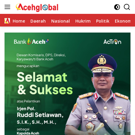
Skip
to
content
Home
Daerah
Nasional
Hukrim
Politik
Ekonomi