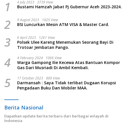
1
4 July 2023
3739 View
Bustami Hamzah Jabat Pj Gubernur Aceh 2023-2024.
2
9 August 2023
1925 View
BSI Luncurkan Mesin ATM VISA & Master Card.
3
6 April 2023
1261 View
Polsek Ulee Kareng Menemukan Seorang Bayi Di
Trotoar Jembatan Pango.
4
4 February 2024
1066 View
Warga Gampong Ilie Kecewa Atas Bantuan Kompor
Gas Dari Musriadi Di Ambil Kembali.
5
17 October 2023
889 View
Darmansah : Saya Tidak terlibat Dugaan Korupsi
Pengadaan Buku Dan Mobiler MAA.
Berita Nasional
Dapatkan update berita terbaru dari berbagai wilayah di
Indonesia