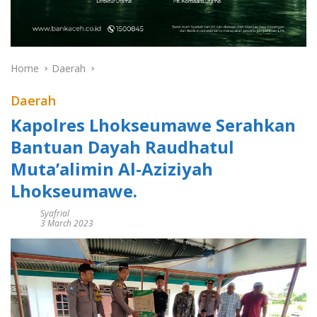
Home
Daerah
Daerah
Kapolres Lhokseumawe Serahkan
Bantuan Dayah Raudhatul
Muta’alimin Al-Aziziyah
Lhokseumawe.
Syafrial
3 March 2023