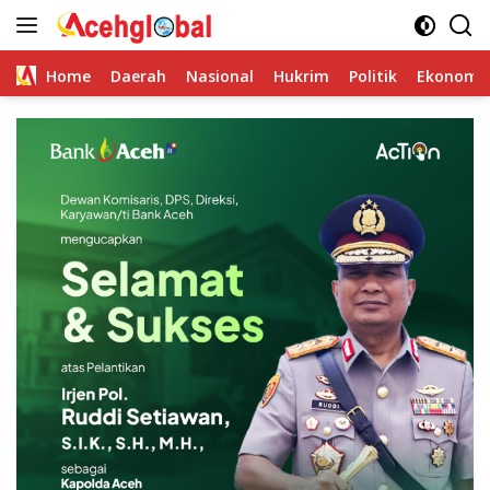
Skip
to
content
Home
Daerah
Nasional
Hukrim
Politik
Ekonomi