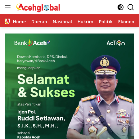
Skip
to
content
Home
Daerah
Nasional
Hukrim
Politik
Ekonomi