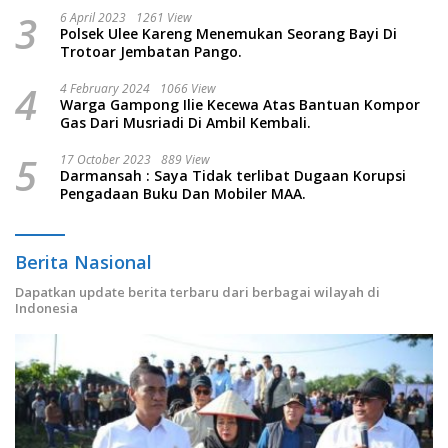
3
6 April 2023
1261 View
Polsek Ulee Kareng Menemukan Seorang Bayi Di
Trotoar Jembatan Pango.
4
4 February 2024
1066 View
Warga Gampong Ilie Kecewa Atas Bantuan Kompor
Gas Dari Musriadi Di Ambil Kembali.
5
17 October 2023
889 View
Darmansah : Saya Tidak terlibat Dugaan Korupsi
Pengadaan Buku Dan Mobiler MAA.
Berita Nasional
Dapatkan update berita terbaru dari berbagai wilayah di
Indonesia