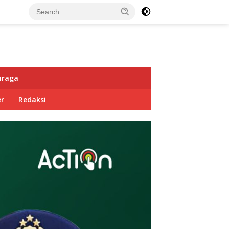
hraga
r
Redaksi