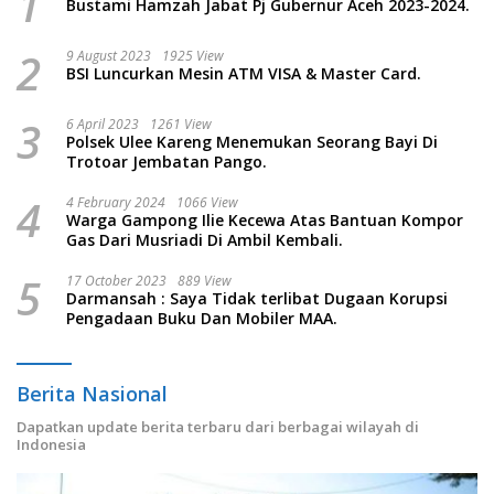
1
Bustami Hamzah Jabat Pj Gubernur Aceh 2023-2024.
2
9 August 2023
1925 View
BSI Luncurkan Mesin ATM VISA & Master Card.
3
6 April 2023
1261 View
Polsek Ulee Kareng Menemukan Seorang Bayi Di
Trotoar Jembatan Pango.
4
4 February 2024
1066 View
Warga Gampong Ilie Kecewa Atas Bantuan Kompor
Gas Dari Musriadi Di Ambil Kembali.
5
17 October 2023
889 View
Darmansah : Saya Tidak terlibat Dugaan Korupsi
Pengadaan Buku Dan Mobiler MAA.
Berita Nasional
Dapatkan update berita terbaru dari berbagai wilayah di
Indonesia