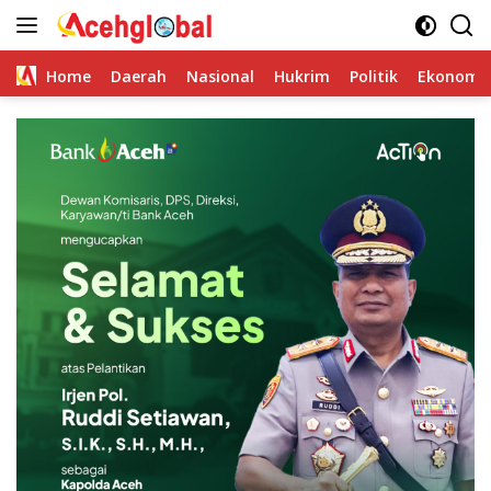
Skip
to
content
Home
Daerah
Nasional
Hukrim
Politik
Ekonomi