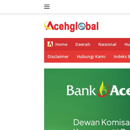
Skip
to
content
Home
Daerah
Nasional
Hu
Disclaimer
Hubungi Kami
Indeks 