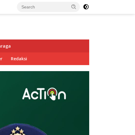
hraga
r
Redaksi