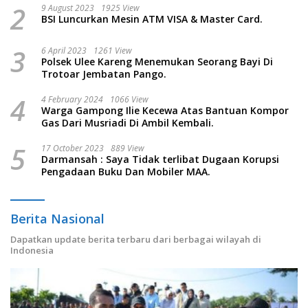
2
9 August 2023
1925 View
BSI Luncurkan Mesin ATM VISA & Master Card.
3
6 April 2023
1261 View
Polsek Ulee Kareng Menemukan Seorang Bayi Di
Trotoar Jembatan Pango.
4
4 February 2024
1066 View
Warga Gampong Ilie Kecewa Atas Bantuan Kompor
Gas Dari Musriadi Di Ambil Kembali.
5
17 October 2023
889 View
Darmansah : Saya Tidak terlibat Dugaan Korupsi
Pengadaan Buku Dan Mobiler MAA.
Berita Nasional
Dapatkan update berita terbaru dari berbagai wilayah di
Indonesia