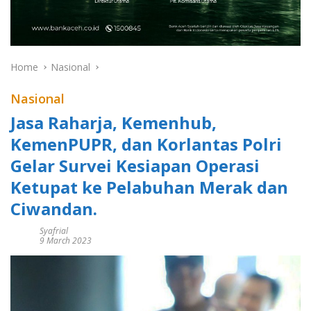
Home
Nasional
Nasional
Jasa Raharja, Kemenhub,
KemenPUPR, dan Korlantas Polri
Gelar Survei Kesiapan Operasi
Ketupat ke Pelabuhan Merak dan
Ciwandan.
Syafrial
9 March 2023