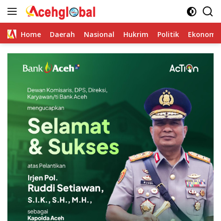
Skip
to
content
Home
Daerah
Nasional
Hukrim
Politik
Ekonomi