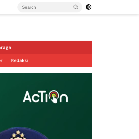
hraga
r
Redaksi