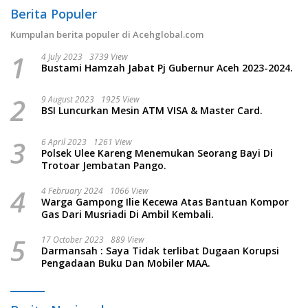
Berita Populer
Kumpulan berita populer di Acehglobal.com
1
4 July 2023
3739 View
Bustami Hamzah Jabat Pj Gubernur Aceh 2023-2024.
2
9 August 2023
1925 View
BSI Luncurkan Mesin ATM VISA & Master Card.
3
6 April 2023
1261 View
Polsek Ulee Kareng Menemukan Seorang Bayi Di
Trotoar Jembatan Pango.
4
4 February 2024
1066 View
Warga Gampong Ilie Kecewa Atas Bantuan Kompor
Gas Dari Musriadi Di Ambil Kembali.
5
17 October 2023
889 View
Darmansah : Saya Tidak terlibat Dugaan Korupsi
Pengadaan Buku Dan Mobiler MAA.