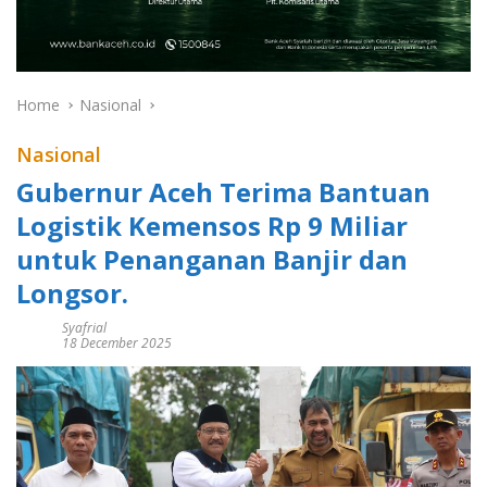
Home
Nasional
Nasional
Gubernur Aceh Terima Bantuan
Logistik Kemensos Rp 9 Miliar
untuk Penanganan Banjir dan
Longsor.
Syafrial
18 December 2025