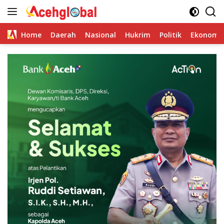
Skip
to
content
Home
Daerah
Nasional
Hukrim
Politik
Ekonomi