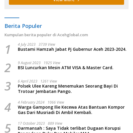
Berita Populer
Kumpulan berita populer di Acehglobal.com
1
4 July 2023
3739 View
Bustami Hamzah Jabat Pj Gubernur Aceh 2023-2024.
2
9 August 2023
1925 View
BSI Luncurkan Mesin ATM VISA & Master Card.
3
6 April 2023
1261 View
Polsek Ulee Kareng Menemukan Seorang Bayi Di
Trotoar Jembatan Pango.
4
4 February 2024
1066 View
Warga Gampong Ilie Kecewa Atas Bantuan Kompor
Gas Dari Musriadi Di Ambil Kembali.
5
17 October 2023
889 View
Darmansah : Saya Tidak terlibat Dugaan Korupsi