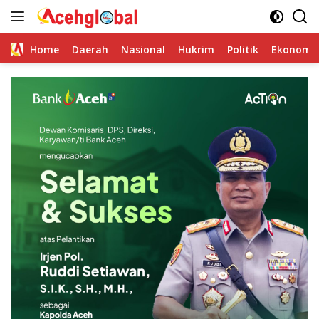
Skip
to
content
Home
Daerah
Nasional
Hukrim
Politik
Ekonomi