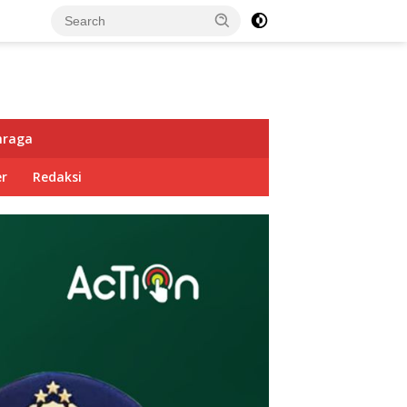
hraga
r
Redaksi