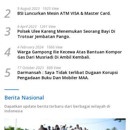
2
9 August 2023
1925 View
BSI Luncurkan Mesin ATM VISA & Master Card.
3
6 April 2023
1261 View
Polsek Ulee Kareng Menemukan Seorang Bayi Di
Trotoar Jembatan Pango.
4
4 February 2024
1066 View
Warga Gampong Ilie Kecewa Atas Bantuan Kompor
Gas Dari Musriadi Di Ambil Kembali.
5
17 October 2023
889 View
Darmansah : Saya Tidak terlibat Dugaan Korupsi
Pengadaan Buku Dan Mobiler MAA.
Berita Nasional
Dapatkan update berita terbaru dari berbagai wilayah di
Indonesia