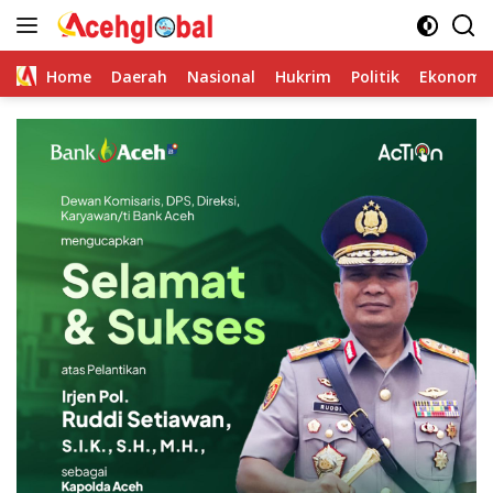
Skip
to
content
Home
Daerah
Nasional
Hukrim
Politik
Ekonomi