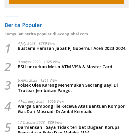
Berita Populer
Kumpulan berita populer di Acehglobal.com
1
4 July 2023
3739 View
Bustami Hamzah Jabat Pj Gubernur Aceh 2023-2024.
2
9 August 2023
1925 View
BSI Luncurkan Mesin ATM VISA & Master Card.
3
6 April 2023
1261 View
Polsek Ulee Kareng Menemukan Seorang Bayi Di
Trotoar Jembatan Pango.
4
4 February 2024
1066 View
Warga Gampong Ilie Kecewa Atas Bantuan Kompor
Gas Dari Musriadi Di Ambil Kembali.
5
17 October 2023
889 View
Darmansah : Saya Tidak terlibat Dugaan Korupsi
Pengadaan Buku Dan Mobiler MAA.