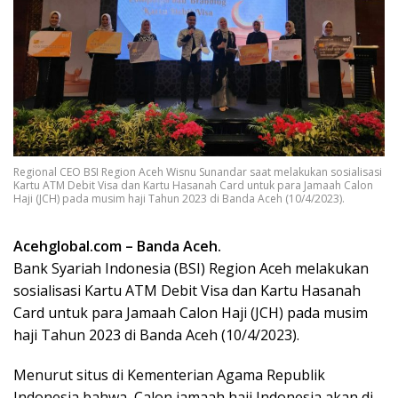
Regional CEO BSI Region Aceh Wisnu Sunandar saat melakukan sosialisasi
Kartu ATM Debit Visa dan Kartu Hasanah Card untuk para Jamaah Calon
Haji (JCH) pada musim haji Tahun 2023 di Banda Aceh (10/4/2023).
Acehglobal.com – Banda Aceh.
Bank Syariah Indonesia (BSI) Region Aceh melakukan
sosialisasi Kartu ATM Debit Visa dan Kartu Hasanah
Card untuk para Jamaah Calon Haji (JCH) pada musim
haji Tahun 2023 di Banda Aceh (10/4/2023).
Menurut situs di Kementerian Agama Republik
Indonesia bahwa, Calon jamaah haji Indonesia akan di