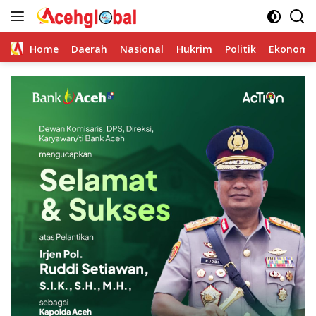
Skip
to
content
Home
Daerah
Nasional
Hukrim
Politik
Ekonomi