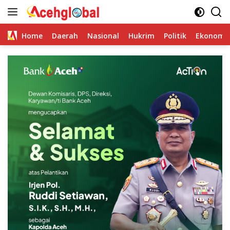
Skip
to
content
Home
Daerah
Nasional
Hukrim
Politik
Ekonomi