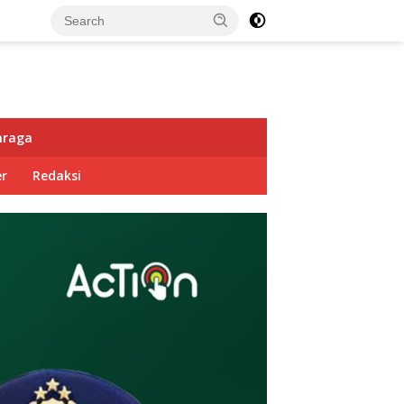
hraga
r
Redaksi