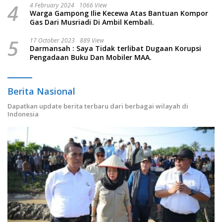
4
4 February 2024
1066 View
Warga Gampong Ilie Kecewa Atas Bantuan Kompor
Gas Dari Musriadi Di Ambil Kembali.
5
17 October 2023
889 View
Darmansah : Saya Tidak terlibat Dugaan Korupsi
Pengadaan Buku Dan Mobiler MAA.
Berita Nasional
Dapatkan update berita terbaru dari berbagai wilayah di
Indonesia