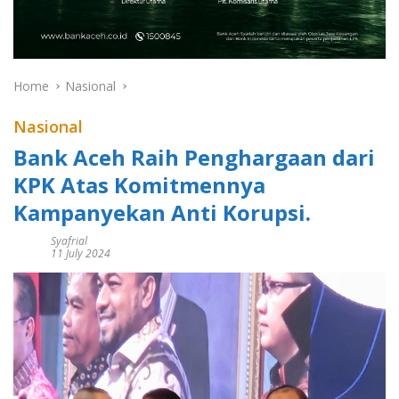
Home
Nasional
Nasional
Bank Aceh Raih Penghargaan dari
KPK Atas Komitmennya
Kampanyekan Anti Korupsi.
Syafrial
11 July 2024