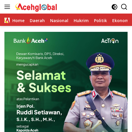
Skip
to
content
Home
Daerah
Nasional
Hukrim
Politik
Ekonomi