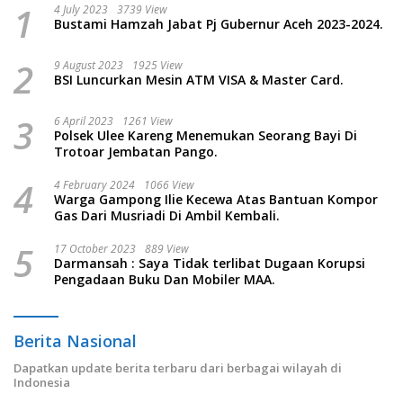
1
4 July 2023
3739 View
Bustami Hamzah Jabat Pj Gubernur Aceh 2023-2024.
2
9 August 2023
1925 View
BSI Luncurkan Mesin ATM VISA & Master Card.
3
6 April 2023
1261 View
Polsek Ulee Kareng Menemukan Seorang Bayi Di
Trotoar Jembatan Pango.
4
4 February 2024
1066 View
Warga Gampong Ilie Kecewa Atas Bantuan Kompor
Gas Dari Musriadi Di Ambil Kembali.
5
17 October 2023
889 View
Darmansah : Saya Tidak terlibat Dugaan Korupsi
Pengadaan Buku Dan Mobiler MAA.
Berita Nasional
Dapatkan update berita terbaru dari berbagai wilayah di
Indonesia