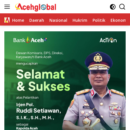
Skip
to
content
Home
Daerah
Nasional
Hukrim
Politik
Ekonomi