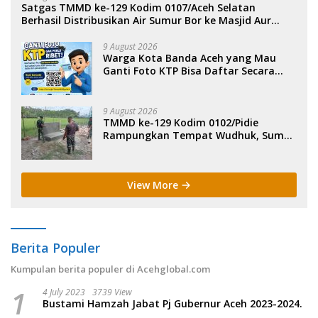
Satgas TMMD ke-129 Kodim 0107/Aceh Selatan
Berhasil Distribusikan Air Sumur Bor ke Masjid Aur
Pelumat.
9 August 2026
Warga Kota Banda Aceh yang Mau
Ganti Foto KTP Bisa Daftar Secara
Online.
9 August 2026
TMMD ke-129 Kodim 0102/Pidie
Rampungkan Tempat Wudhuk, Sumur
Bor dan MCK di Lhok Panah.
View More
Berita Populer
Kumpulan berita populer di Acehglobal.com
1
4 July 2023
3739 View
Bustami Hamzah Jabat Pj Gubernur Aceh 2023-2024.