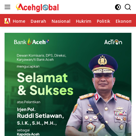
Skip
to
content
Home
Daerah
Nasional
Hukrim
Politik
Ekonomi