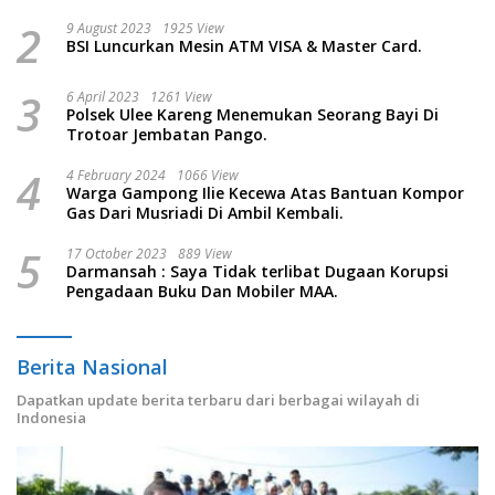
2
9 August 2023
1925 View
BSI Luncurkan Mesin ATM VISA & Master Card.
3
6 April 2023
1261 View
Polsek Ulee Kareng Menemukan Seorang Bayi Di
Trotoar Jembatan Pango.
4
4 February 2024
1066 View
Warga Gampong Ilie Kecewa Atas Bantuan Kompor
Gas Dari Musriadi Di Ambil Kembali.
5
17 October 2023
889 View
Darmansah : Saya Tidak terlibat Dugaan Korupsi
Pengadaan Buku Dan Mobiler MAA.
Berita Nasional
Dapatkan update berita terbaru dari berbagai wilayah di
Indonesia