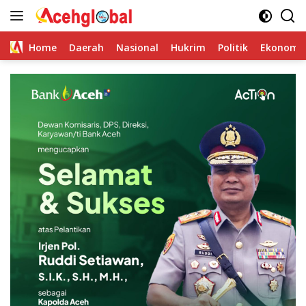
Skip
to
content
Home
Daerah
Nasional
Hukrim
Politik
Ekonomi