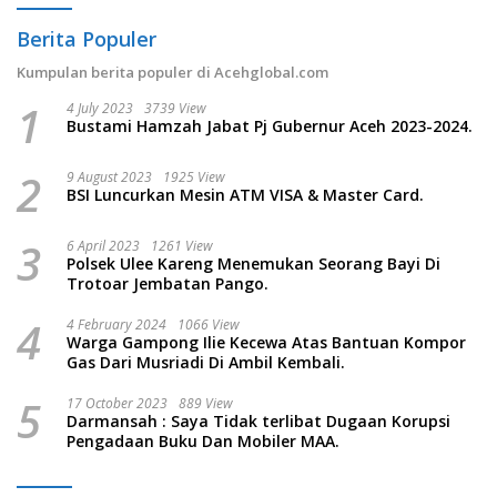
Berita Populer
Kumpulan berita populer di Acehglobal.com
1
4 July 2023
3739 View
Bustami Hamzah Jabat Pj Gubernur Aceh 2023-2024.
2
9 August 2023
1925 View
BSI Luncurkan Mesin ATM VISA & Master Card.
3
6 April 2023
1261 View
Polsek Ulee Kareng Menemukan Seorang Bayi Di
Trotoar Jembatan Pango.
4
4 February 2024
1066 View
Warga Gampong Ilie Kecewa Atas Bantuan Kompor
Gas Dari Musriadi Di Ambil Kembali.
5
17 October 2023
889 View
Darmansah : Saya Tidak terlibat Dugaan Korupsi
Pengadaan Buku Dan Mobiler MAA.