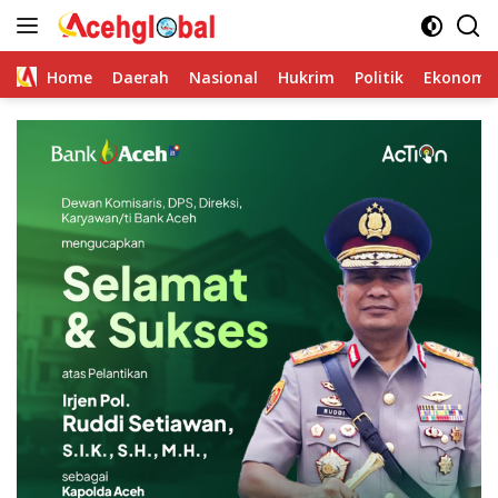
Skip
to
content
Home
Daerah
Nasional
Hukrim
Politik
Ekonomi