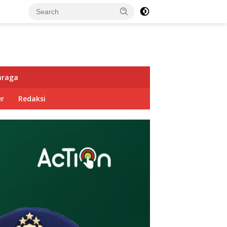
hraga
r
Redaksi