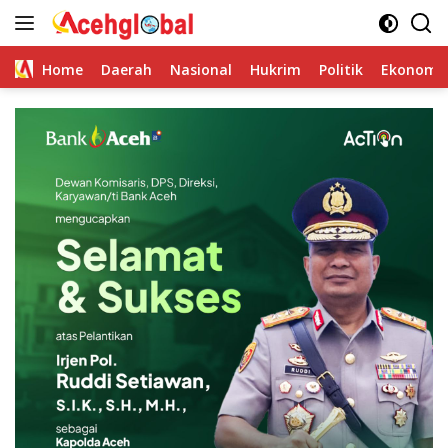
Skip
to
content
Home
Daerah
Nasional
Hukrim
Politik
Ekonomi