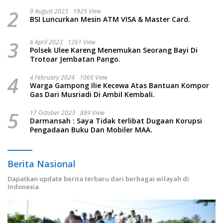
2
9 August 2023
1925 View
BSI Luncurkan Mesin ATM VISA & Master Card.
3
6 April 2023
1261 View
Polsek Ulee Kareng Menemukan Seorang Bayi Di
Trotoar Jembatan Pango.
4
4 February 2024
1066 View
Warga Gampong Ilie Kecewa Atas Bantuan Kompor
Gas Dari Musriadi Di Ambil Kembali.
5
17 October 2023
889 View
Darmansah : Saya Tidak terlibat Dugaan Korupsi
Pengadaan Buku Dan Mobiler MAA.
Berita Nasional
Dapatkan update berita terbaru dari berbagai wilayah di
Indonesia