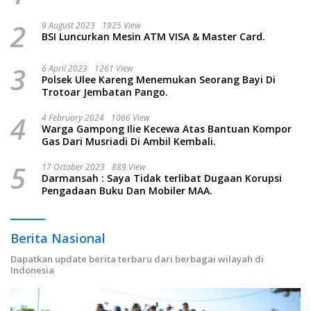
2
9 August 2023
1925 View
BSI Luncurkan Mesin ATM VISA & Master Card.
3
6 April 2023
1261 View
Polsek Ulee Kareng Menemukan Seorang Bayi Di
Trotoar Jembatan Pango.
4
4 February 2024
1066 View
Warga Gampong Ilie Kecewa Atas Bantuan Kompor
Gas Dari Musriadi Di Ambil Kembali.
5
17 October 2023
889 View
Darmansah : Saya Tidak terlibat Dugaan Korupsi
Pengadaan Buku Dan Mobiler MAA.
Berita Nasional
Dapatkan update berita terbaru dari berbagai wilayah di
Indonesia