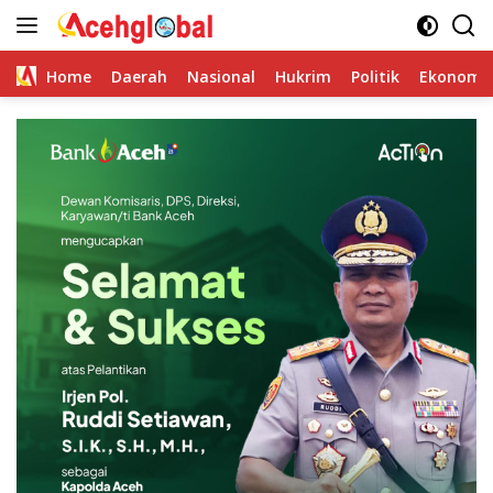
Skip
to
content
Home
Daerah
Nasional
Hukrim
Politik
Ekonomi