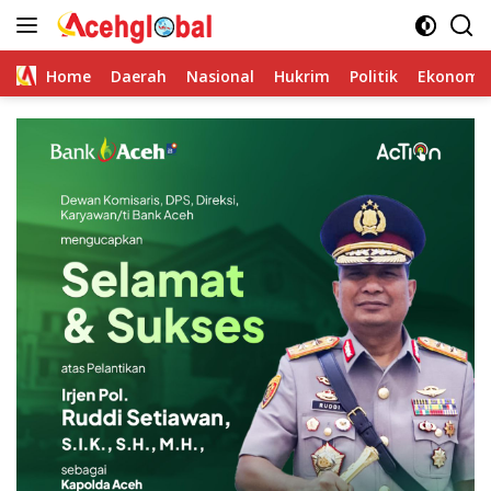
Skip
to
content
Home
Daerah
Nasional
Hukrim
Politik
Ekonomi