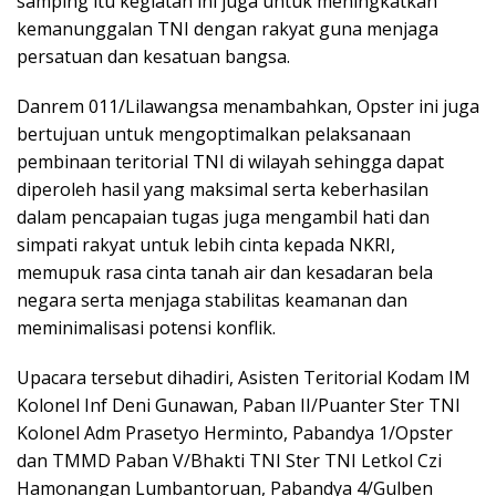
samping itu kegiatan ini juga untuk meningkatkan
kemanunggalan TNI dengan rakyat guna menjaga
persatuan dan kesatuan bangsa.
Danrem 011/Lilawangsa menambahkan, Opster ini juga
bertujuan untuk mengoptimalkan pelaksanaan
pembinaan teritorial TNI di wilayah sehingga dapat
diperoleh hasil yang maksimal serta keberhasilan
dalam pencapaian tugas juga mengambil hati dan
simpati rakyat untuk lebih cinta kepada NKRI,
memupuk rasa cinta tanah air dan kesadaran bela
negara serta menjaga stabilitas keamanan dan
meminimalisasi potensi konflik.
Upacara tersebut dihadiri, Asisten Teritorial Kodam IM
Kolonel Inf Deni Gunawan, Paban II/Puanter Ster TNI
Kolonel Adm Prasetyo Herminto, Pabandya 1/Opster
dan TMMD Paban V/Bhakti TNI Ster TNI Letkol Czi
Hamonangan Lumbantoruan, Pabandya 4/Gulben