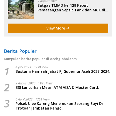
9 August 2026
Satgas TMMD ke-129 Kebut
Pemasangan Septic Tank dan MCK di
Dayah Blang Cot.
View More
Berita Populer
Kumpulan berita populer di Acehglobal.com
1
4 July 2023
3739 View
Bustami Hamzah Jabat Pj Gubernur Aceh 2023-2024.
2
9 August 2023
1925 View
BSI Luncurkan Mesin ATM VISA & Master Card.
3
6 April 2023
1261 View
Polsek Ulee Kareng Menemukan Seorang Bayi Di
Trotoar Jembatan Pango.