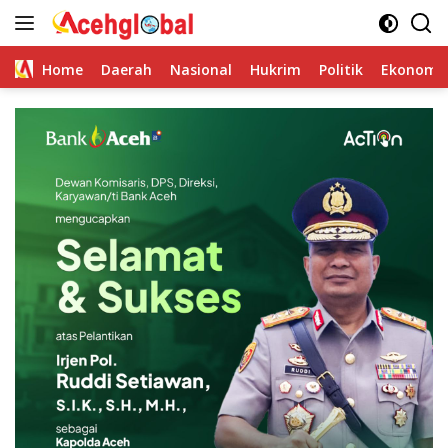
Skip
to
content
Home
Daerah
Nasional
Hukrim
Politik
Ekonomi