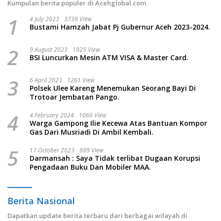
Kumpulan berita populer di Acehglobal.com
1
4 July 2023
3739 View
Bustami Hamzah Jabat Pj Gubernur Aceh 2023-2024.
2
9 August 2023
1925 View
BSI Luncurkan Mesin ATM VISA & Master Card.
3
6 April 2023
1261 View
Polsek Ulee Kareng Menemukan Seorang Bayi Di
Trotoar Jembatan Pango.
4
4 February 2024
1066 View
Warga Gampong Ilie Kecewa Atas Bantuan Kompor
Gas Dari Musriadi Di Ambil Kembali.
5
17 October 2023
889 View
Darmansah : Saya Tidak terlibat Dugaan Korupsi
Pengadaan Buku Dan Mobiler MAA.
Berita Nasional
Dapatkan update berita terbaru dari berbagai wilayah di