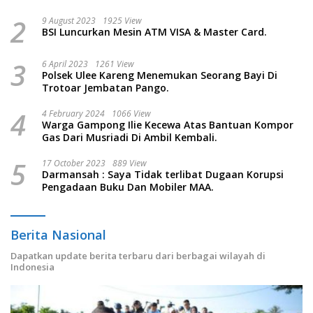
2
9 August 2023
1925 View
BSI Luncurkan Mesin ATM VISA & Master Card.
3
6 April 2023
1261 View
Polsek Ulee Kareng Menemukan Seorang Bayi Di
Trotoar Jembatan Pango.
4
4 February 2024
1066 View
Warga Gampong Ilie Kecewa Atas Bantuan Kompor
Gas Dari Musriadi Di Ambil Kembali.
5
17 October 2023
889 View
Darmansah : Saya Tidak terlibat Dugaan Korupsi
Pengadaan Buku Dan Mobiler MAA.
Berita Nasional
Dapatkan update berita terbaru dari berbagai wilayah di
Indonesia