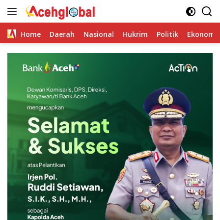
Skip
to
content
Home
Daerah
Nasional
Hukrim
Politik
Ekonomi