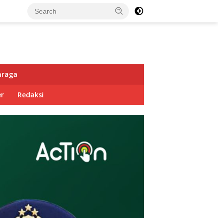
hraga
r
Redaksi