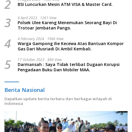
2
BSI Luncurkan Mesin ATM VISA & Master Card.
3
6 April 2023
1261 View
Polsek Ulee Kareng Menemukan Seorang Bayi Di
Trotoar Jembatan Pango.
4
4 February 2024
1066 View
Warga Gampong Ilie Kecewa Atas Bantuan Kompor
Gas Dari Musriadi Di Ambil Kembali.
5
17 October 2023
889 View
Darmansah : Saya Tidak terlibat Dugaan Korupsi
Pengadaan Buku Dan Mobiler MAA.
Berita Nasional
Dapatkan update berita terbaru dari berbagai wilayah di
Indonesia