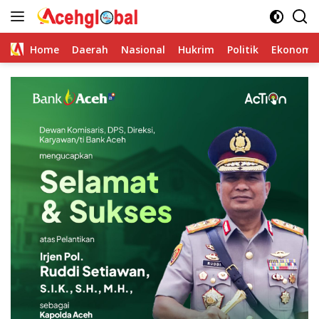
Skip
to
content
Home
Daerah
Nasional
Hukrim
Politik
Ekonomi