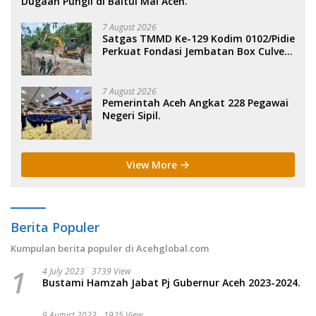
Dugaan Pungli di Baitul Mal Aceh.
7 August 2026
Satgas TMMD Ke-129 Kodim 0102/Pidie
Perkuat Fondasi Jembatan Box Culvert
di Pidie.
7 August 2026
Pemerintah Aceh Angkat 228 Pegawai
Negeri Sipil.
View More
Berita Populer
Kumpulan berita populer di Acehglobal.com
1
4 July 2023
3739 View
Bustami Hamzah Jabat Pj Gubernur Aceh 2023-2024.
9 August 2023
1925 View