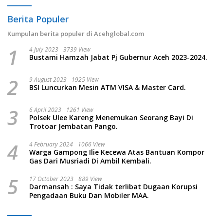
Berita Populer
Kumpulan berita populer di Acehglobal.com
1
4 July 2023
3739 View
Bustami Hamzah Jabat Pj Gubernur Aceh 2023-2024.
2
9 August 2023
1925 View
BSI Luncurkan Mesin ATM VISA & Master Card.
3
6 April 2023
1261 View
Polsek Ulee Kareng Menemukan Seorang Bayi Di
Trotoar Jembatan Pango.
4
4 February 2024
1066 View
Warga Gampong Ilie Kecewa Atas Bantuan Kompor
Gas Dari Musriadi Di Ambil Kembali.
5
17 October 2023
889 View
Darmansah : Saya Tidak terlibat Dugaan Korupsi
Pengadaan Buku Dan Mobiler MAA.