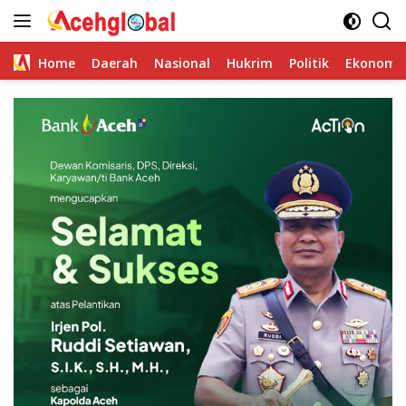
Skip
to
content
Home
Daerah
Nasional
Hukrim
Politik
Ekonomi